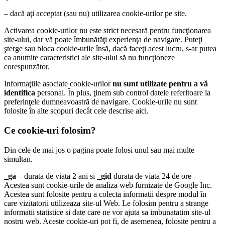
– dacă aţi acceptat (sau nu) utilizarea cookie-urilor pe site.
Activarea cookie-urilor nu este strict necesară pentru funcţionarea
site-ului, dar vă poate îmbunătăţi experienţa de navigare. Puteţi
şterge sau bloca cookie-urile însă, dacă faceţi acest lucru, s-ar putea
ca anumite caracteristici ale site-ului să nu funcţioneze
corespunzător.
Informaţiile asociate cookie-urilor
nu sunt utilizate pentru a vă
identifica
personal. În plus, ţinem sub control datele referitoare la
preferinţele dumneavoastră de navigare. Cookie-urile nu sunt
folosite în alte scopuri decât cele descrise aici.
Ce cookie-uri folosim?
Din cele de mai jos o pagina poate folosi unul sau mai multe
simultan.
_ga
– durata de viata 2 ani si
_gid
durata de viata 24 de ore –
Acestea sunt cookie-urile de analiza web furnizate de Google Inc.
Acestea sunt folosite pentru a colecta informatii despre modul în
care vizitatorii utilizeaza site-ul Web. Le folosim pentru a strange
informatii statistice si date care ne vor ajuta sa imbunatatim site-ul
nostru web. Aceste cookie-uri pot fi, de asemenea, folosite pentru a