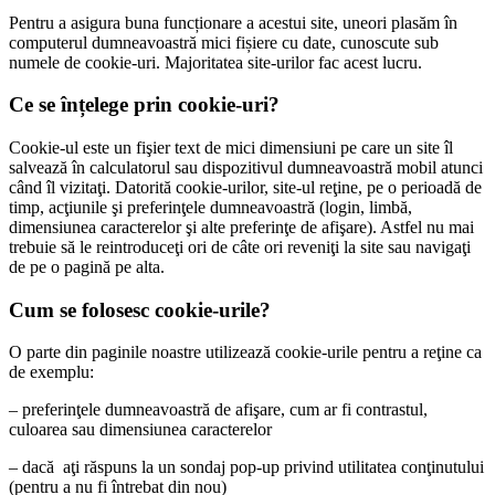
Pentru a asigura buna funcționare a acestui site, uneori plasăm în
computerul dumneavoastră mici fișiere cu date, cunoscute sub
numele de cookie-uri. Majoritatea site-urilor fac acest lucru.
Ce se înțelege prin cookie-uri?
Cookie-ul este un fişier text de mici dimensiuni pe care un site îl
salvează în calculatorul sau dispozitivul dumneavoastră mobil atunci
când îl vizitaţi. Datorită cookie-urilor, site-ul reţine, pe o perioadă de
timp, acţiunile şi preferinţele dumneavoastră (login, limbă,
dimensiunea caracterelor şi alte preferinţe de afişare). Astfel nu mai
trebuie să le reintroduceţi ori de câte ori reveniţi la site sau navigaţi
de pe o pagină pe alta.
Cum se folosesc cookie-urile?
O parte din paginile noastre utilizează cookie-urile pentru a reţine ca
de exemplu:
– preferinţele dumneavoastră de afişare, cum ar fi contrastul,
culoarea sau dimensiunea caracterelor
– dacă aţi răspuns la un sondaj pop-up privind utilitatea conţinutului
(pentru a nu fi întrebat din nou)