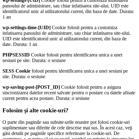
wp-settings-[UID]
Cookie folosit pentru a customiza infatisarea
panoului de administrare, sau chiar infatisarea site-ului. UID este
identificatorul unic al utilizatorului curent, din baza de date. Durata:
1 an
wp-settings-time-[UID]
Cookie folosit pentru a customiza
infatisarea panoului de administrare, sau chiar infatisarea site-ului.
UID este identificatorul unic al utilizatorului curent, din baza de
date. Durata: 1 an
PHPSESSID
Cookie folosit pentru identificarea unica a unei
sesiuni pe site. Durata: o sesiune
SESS Cookie
folosit pentru identificarea unica a unei sesiuni pe
site. Durata: o sesiune
wp-saving-post-[POST_ID]
Cookie folosit pentru a asigura
sincronizarea datelor recent salvate pentru o postare cu datele afisate
curent pentru acea postare. Durata: o sesiune
Folosim şi alte cookie-uri?
O parte din paginile sau subsite-urile noastre pot folosi cookie-uri
suplimentare sau diferite de cele descrise mai sus. În acest caz, veţi
găsi detalii pe paginile specifice referitoare la cookie-uri. De
asemenea, s-ar putea să vi se ceară acordul cu privire la stocarea lor.