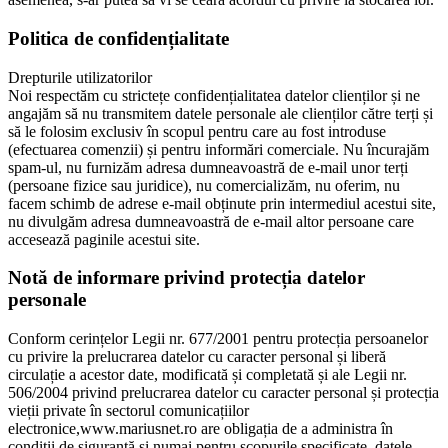
Politica de confidențialitate
Drepturile utilizatorilor
Noi respectăm cu strictețe confidențialitatea datelor clienților și ne
angajăm să nu transmitem datele personale ale clienților către terți și
să le folosim exclusiv în scopul pentru care au fost introduse
(efectuarea comenzii) și pentru informări comerciale. Nu încurajăm
spam-ul, nu furnizăm adresa dumneavoastră de e-mail unor terți
(persoane fizice sau juridice), nu comercializăm, nu oferim, nu
facem schimb de adrese e-mail obținute prin intermediul acestui site,
nu divulgăm adresa dumneavoastră de e-mail altor persoane care
accesează paginile acestui site.
Notă de informare privind protecția datelor
personale
Conform cerințelor Legii nr. 677/2001 pentru protecția persoanelor
cu privire la prelucrarea datelor cu caracter personal și liberă
circulație a acestor date, modificată și completată și ale Legii nr.
506/2004 privind prelucrarea datelor cu caracter personal și protecția
vieții private în sectorul comunicațiilor
electronice,www.mariusnet.ro are obligația de a administra în
condiții de siguranță și numai pentru scopurile specificate, datele