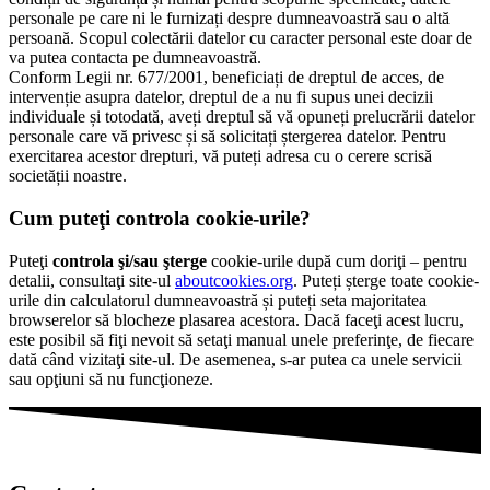
personale pe care ni le furnizați despre dumneavoastră sau o altă
persoană. Scopul colectării datelor cu caracter personal este doar de
va putea contacta pe dumneavoastră.
Conform Legii nr. 677/2001, beneficiați de dreptul de acces, de
intervenție asupra datelor, dreptul de a nu fi supus unei decizii
individuale și totodată, aveți dreptul să vă opuneți prelucrării datelor
personale care vă privesc și să solicitați ștergerea datelor. Pentru
exercitarea acestor drepturi, vă puteți adresa cu o cerere scrisă
societății noastre.
Cum puteţi controla cookie-urile?
Puteţi
controla şi/sau şterge
cookie-urile după cum doriţi – pentru
detalii, consultaţi site-ul
aboutcookies.org
. Puteți șterge toate cookie-
urile din calculatorul dumneavoastră și puteți seta majoritatea
browserelor să blocheze plasarea acestora. Dacă faceţi acest lucru,
este posibil să fiţi nevoit să setaţi manual unele preferinţe, de fiecare
dată când vizitaţi site-ul. De asemenea, s-ar putea ca unele servicii
sau opţiuni să nu funcţioneze.